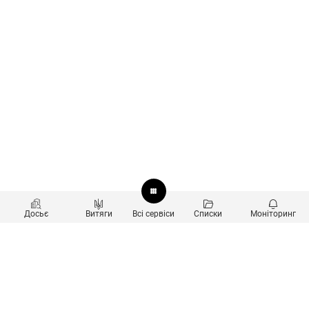
Досьє
Витяги
Всі сервіси
Списки
Моніторинг
Перевірка контрагентів
Продукти
Пошук та аналіз звʼязків
Користувачам
Санкційний скринінг
new