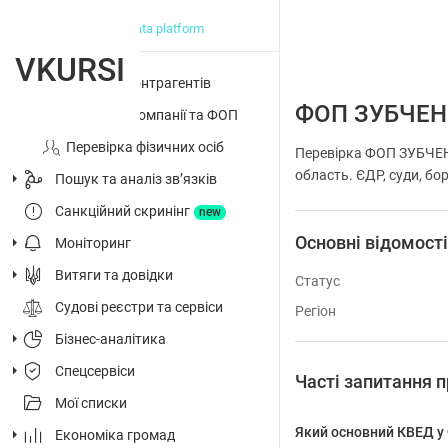
big data platform
VKURSI
Перевірка контрагентів
ФОП ЗУБЧЕН
Досьє на компанії та ФОП
Перевірка фізичних осіб
Перевірка ФОП ЗУБЧЕН
область. ЄДР, суди, бор
Пошук та аналіз звʼязків
Санкційний скринінг
new
Основні відомост
Моніторинг
Витяги та довідки
Статус
Судові реєстри та сервіси
Регіон
Бізнес-аналітика
Спецсервіси
Часті запитання
Мої списки
Який основний КВЕД 
Економіка громад