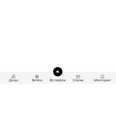
Досьє
Витяги
Всі сервіси
Списки
Моніторинг
Перевірка контрагентів
Продукти
Пошук та аналіз звʼязків
Користувачам
Санкційний скринінг
new