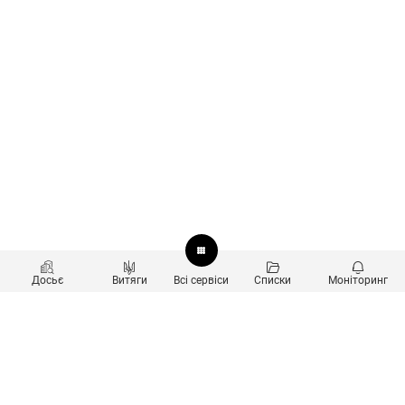
Досьє
Витяги
Всі сервіси
Списки
Моніторинг
Перевірка контрагентів
Продукти
Пошук та аналіз звʼязків
Користувачам
Санкційний скринінг
new