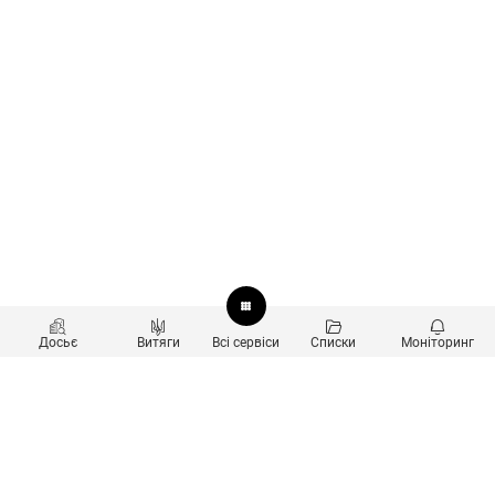
Досьє
Витяги
Всі сервіси
Списки
Моніторинг
Перевірка контрагентів
Продукти
Пошук та аналіз звʼязків
Користувачам
Санкційний скринінг
new