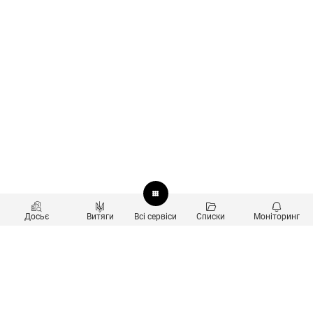
Досьє
Витяги
Всі сервіси
Списки
Моніторинг
Перевірка контрагентів
Продукти
Пошук та аналіз звʼязків
Користувачам
Санкційний скринінг
new