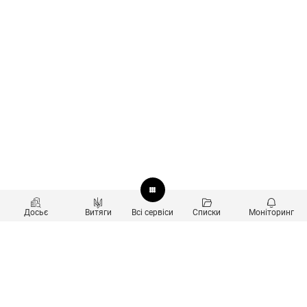
Досьє
Витяги
Всі сервіси
Списки
Моніторинг
Перевірка контрагентів
Продукти
Пошук та аналіз звʼязків
Користувачам
Санкційний скринінг
new