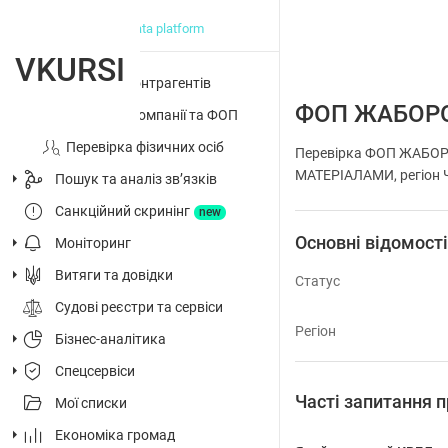
big data platform
VKURSI
Перевірка контрагентів
ФОП ЖАБОРО
Досьє на компанії та ФОП
Перевірка фізичних осіб
Перевірка ФОП ЖАБОР
МАТЕРІАЛАМИ, регіон Че
Пошук та аналіз звʼязків
Санкційний скринінг
new
Основні відомост
Моніторинг
Витяги та довідки
Статус
Судові реєстри та сервіси
Регіон
Бізнес-аналітика
Спецсервіси
Часті запитання
Мої списки
Економіка громад