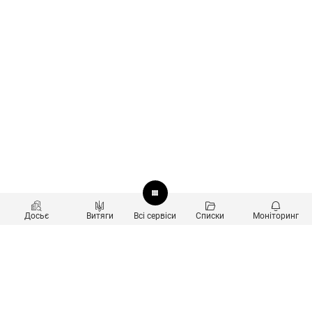
Досьє
Витяги
Всі сервіси
Списки
Моніторинг
Перевірка контрагентів
Продукти
Пошук та аналіз звʼязків
Користувачам
Санкційний скринінг
new