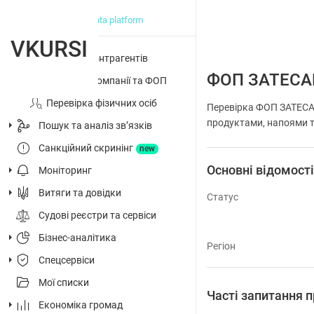
big data platform
VKURSI
Перевірка контрагентів
ФОП ЗАТЕСА
Досьє на компанії та ФОП
Перевірка фізичних осіб
Перевірка ФОП ЗАТЕСАН
продуктами, напоями т
Пошук та аналіз звʼязків
Санкційний скринінг
new
Основні відомост
Моніторинг
Витяги та довідки
Статус
Судові реєстри та сервіси
Бізнес-аналітика
Регіон
Спецсервіси
Мої списки
Часті запитання
Економіка громад