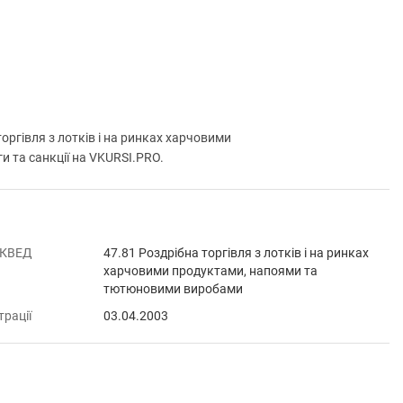
гівля з лотків і на ринках харчовими
и та санкції на VKURSI.PRO.
 КВЕД
47.81 Роздрібна торгівля з лотків і на ринках
харчовими продуктами, напоями та
тютюновими виробами
трації
03.04.2003