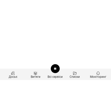
Досьє
Витяги
Всі сервіси
Списки
Моніторинг
Перевірка контрагентів
Продукти
Пошук та аналіз звʼязків
Користувачам
Санкційний скринінг
new