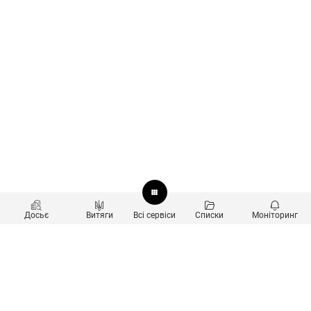
Досьє
Витяги
Всі сервіси
Списки
Моніторинг
Перевірка контрагентів
Продукти
Пошук та аналіз звʼязків
Користувачам
Санкційний скринінг
new