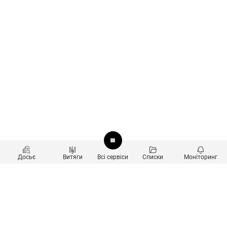
Досьє
Витяги
Всі сервіси
Списки
Моніторинг
Перевірка контрагентів
Продукти
Пошук та аналіз звʼязків
Користувачам
Санкційний скринінг
new