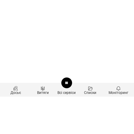
Досьє
Витяги
Всі сервіси
Списки
Моніторинг
Перевірка контрагентів
Продукти
Пошук та аналіз звʼязків
Користувачам
Санкційний скринінг
new