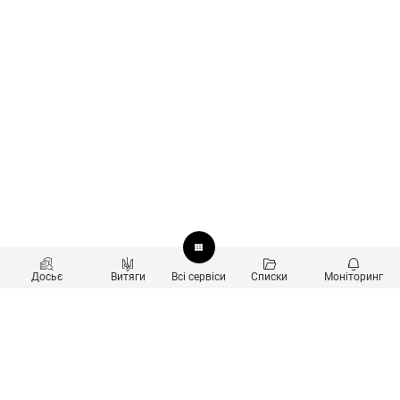
Досьє
Витяги
Всі сервіси
Списки
Моніторинг
Перевірка контрагентів
Продукти
Пошук та аналіз звʼязків
Користувачам
Санкційний скринінг
new