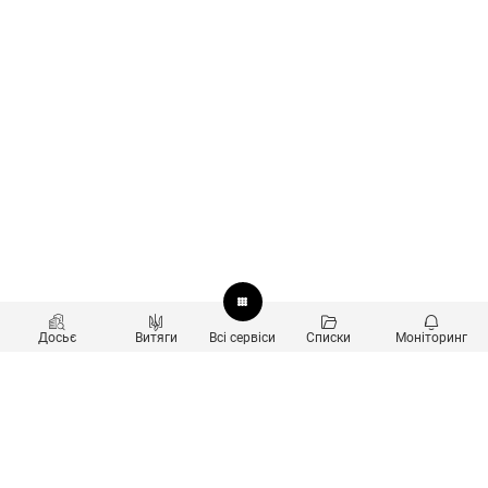
Досьє
Витяги
Всі сервіси
Списки
Моніторинг
Перевірка контрагентів
Продукти
Пошук та аналіз звʼязків
Користувачам
Санкційний скринінг
new