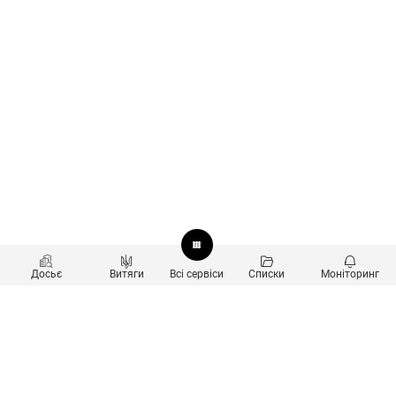
Досьє
Витяги
Всі сервіси
Списки
Моніторинг
Перевірка контрагентів
Продукти
Пошук та аналіз звʼязків
Користувачам
Санкційний скринінг
new