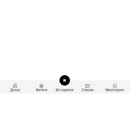
Досьє
Витяги
Всі сервіси
Списки
Моніторинг
Перевірка контрагентів
Продукти
Пошук та аналіз звʼязків
Користувачам
Санкційний скринінг
new