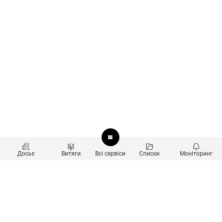
Досьє
Витяги
Всі сервіси
Списки
Моніторинг
Перевірка контрагентів
Продукти
Пошук та аналіз звʼязків
Користувачам
Санкційний скринінг
new