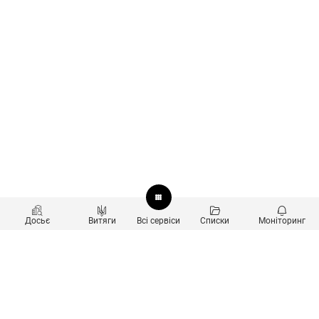
Досьє
Витяги
Всі сервіси
Списки
Моніторинг
Перевірка контрагентів
Продукти
Пошук та аналіз звʼязків
Користувачам
Санкційний скринінг
new