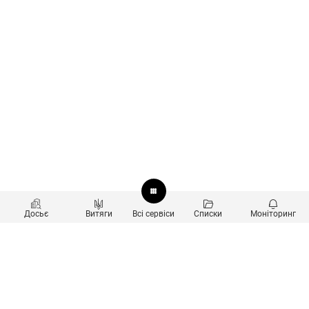
Досьє
Витяги
Всі сервіси
Списки
Моніторинг
Перевірка контрагентів
Продукти
Пошук та аналіз звʼязків
Користувачам
Санкційний скринінг
new