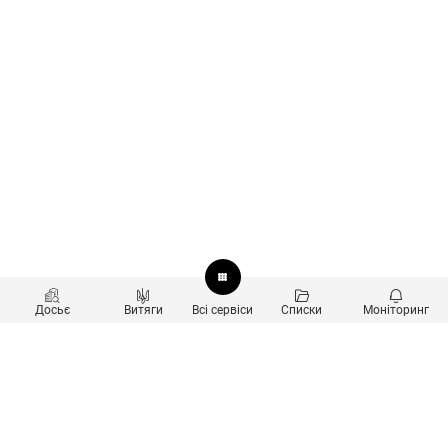
Досьє
Витяги
Всі сервіси
Списки
Моніторинг
Перевірка контрагентів
Продукти
Пошук та аналіз звʼязків
Користувачам
Санкційний скринінг
new