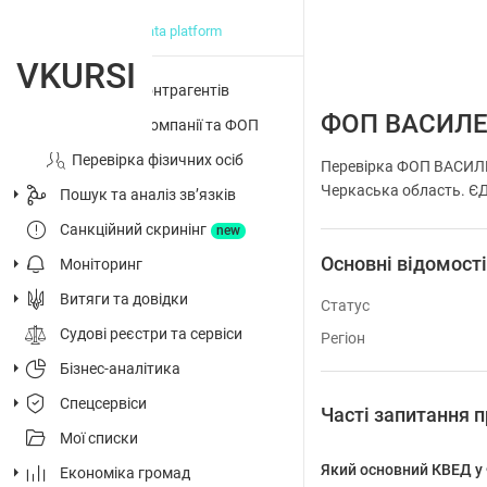
big data platform
VKURSI
Перевірка контрагентів
ФОП ВАСИЛЕ
Досьє на компанії та ФОП
Перевірка фізичних осіб
Перевірка ФОП ВАСИЛЕ
Черкаська область. ЄДР
Пошук та аналіз звʼязків
Санкційний скринінг
new
Основні відомост
Моніторинг
Витяги та довідки
Статус
Судові реєстри та сервіси
Регіон
Бізнес-аналітика
Спецсервіси
Часті запитання
Мої списки
Який основний КВЕД 
Економіка громад