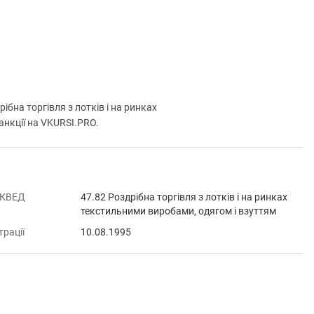
а торгівля з лотків і на ринках
анкції на VKURSI.PRO.
 КВЕД
47.82 Роздрібна торгівля з лотків і на ринках
текстильними виробами, одягом і взуттям
трації
10.08.1995