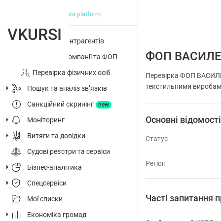
big data platform
VKURSI
Перевірка контрагентів
ФОП ВАСИЛ
Досьє на компанії та ФОП
Перевірка фізичних осіб
Перевірка ФОП ВАСИЛЕ
текстильними виробами,
Пошук та аналіз звʼязків
Санкційний скринінг
new
Основні відомост
Моніторинг
Витяги та довідки
Статус
Судові реєстри та сервіси
Регіон
Бізнес-аналітика
Спецсервіси
Часті запитанн
Мої списки
Економіка громад