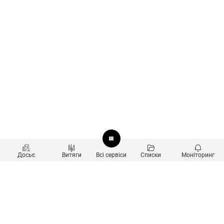
Досьє
Витяги
Всі сервіси
Списки
Моніторинг
Перевірка контрагентів
Продукти
Пошук та аналіз звʼязків
Користувачам
Санкційний скринінг
new