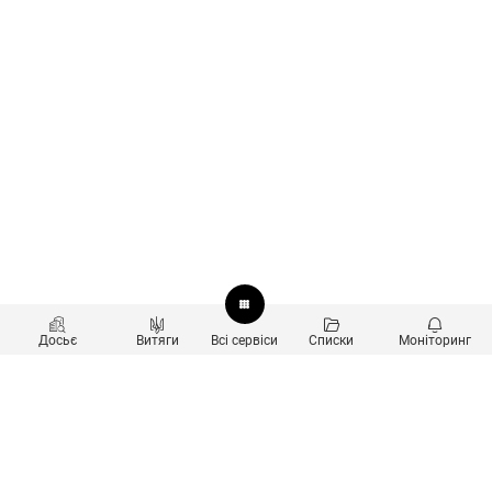
Досьє
Витяги
Всі сервіси
Списки
Моніторинг
Перевірка контрагентів
Продукти
Пошук та аналіз звʼязків
Користувачам
Санкційний скринінг
new