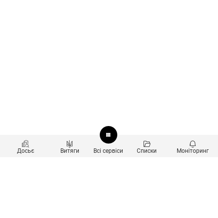
Досьє
Витяги
Всі сервіси
Списки
Моніторинг
Перевірка контрагентів
Продукти
Пошук та аналіз звʼязків
Користувачам
Санкційний скринінг
new