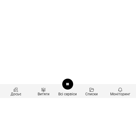
Досьє
Витяги
Всі сервіси
Списки
Моніторинг
Перевірка контрагентів
Продукти
Пошук та аналіз звʼязків
Користувачам
Санкційний скринінг
new