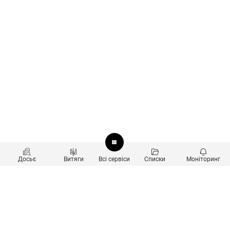
Досьє
Витяги
Всі сервіси
Списки
Моніторинг
Перевірка контрагентів
Продукти
Пошук та аналіз звʼязків
Користувачам
Санкційний скринінг
new