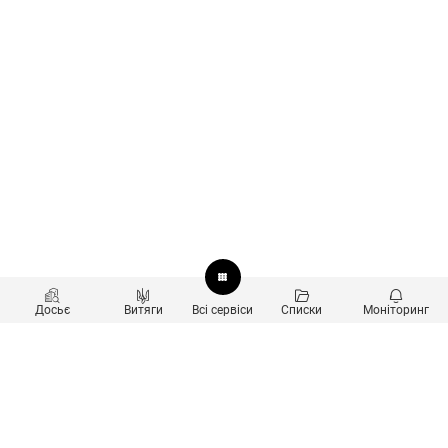
Досьє
Витяги
Всі сервіси
Списки
Моніторинг
Перевірка контрагентів
Продукти
Пошук та аналіз звʼязків
Користувачам
Санкційний скринінг
new