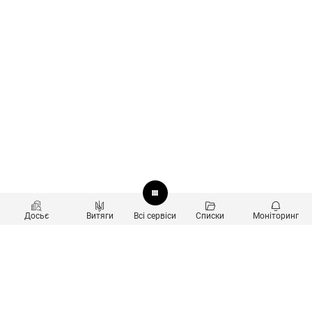
Досьє
Витяги
Всі сервіси
Списки
Моніторинг
Перевірка контрагентів
Продукти
Пошук та аналіз звʼязків
Користувачам
Санкційний скринінг
new