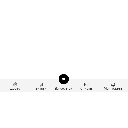
Досьє
Витяги
Всі сервіси
Списки
Моніторинг
Перевірка контрагентів
Продукти
Пошук та аналіз звʼязків
Користувачам
Санкційний скринінг
new