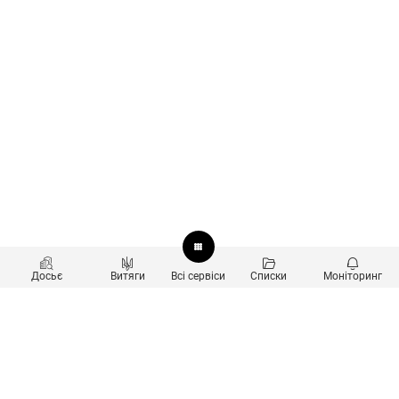
Досьє
Витяги
Всі сервіси
Списки
Моніторинг
Перевірка контрагентів
Продукти
Пошук та аналіз звʼязків
Користувачам
Санкційний скринінг
new