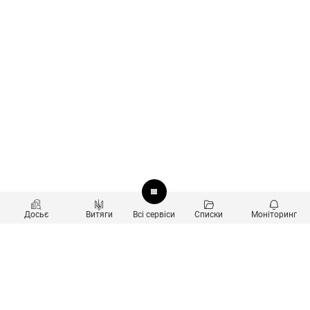
Досьє
Витяги
Всі сервіси
Списки
Моніторинг
Перевірка контрагентів
Продукти
Пошук та аналіз звʼязків
Користувачам
Санкційний скринінг
new