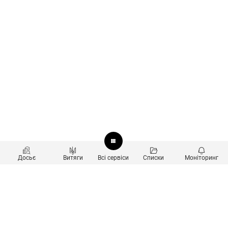
Досьє
Витяги
Всі сервіси
Списки
Моніторинг
Перевірка контрагентів
Продукти
Пошук та аналіз звʼязків
Користувачам
Санкційний скринінг
new