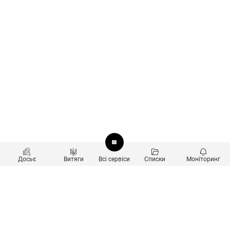
Досьє
Витяги
Всі сервіси
Списки
Моніторинг
Перевірка контрагентів
Продукти
Пошук та аналіз звʼязків
Користувачам
Санкційний скринінг
new