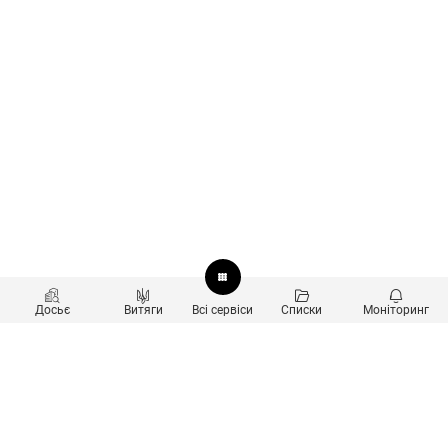
Досьє
Витяги
Всі сервіси
Списки
Моніторинг
Перевірка контрагентів
Продукти
Пошук та аналіз звʼязків
Користувачам
Санкційний скринінг
new