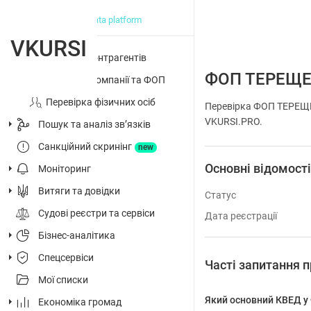
big data platform
VKURSI
Перевірка контрагентів
ФОП ТЕРЕЩ
Досьє на компанії та ФОП
Перевірка фізичних осіб
Перевірка ФОП ТЕРЕЩЕ
VKURSI.PRO.
Пошук та аналіз звʼязків
Санкційний скринінг
new
Основні відомост
Моніторинг
Витяги та довідки
Статус
Судові реєстри та сервіси
Дата реєстрації
Бізнес-аналітика
Спецсервіси
Часті запитанн
Мої списки
Який основний КВЕД
Економіка громад