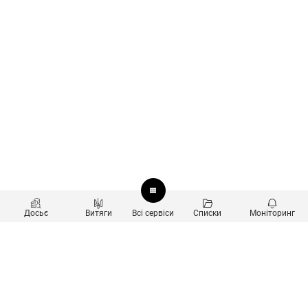
Досьє
Витяги
Всі сервіси
Списки
Моніторинг
Перевірка контрагентів
Продукти
Пошук та аналіз звʼязків
Користувачам
Санкційний скринінг
new