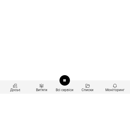
Досьє
Витяги
Всі сервіси
Списки
Моніторинг
Перевірка контрагентів
Продукти
Пошук та аналіз звʼязків
Користувачам
Санкційний скринінг
new