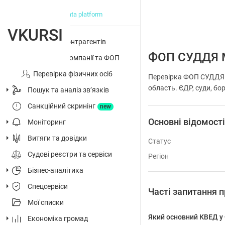
big data platform
VKURSI
Перевірка контрагентів
ФОП СУДДЯ 
Досьє на компанії та ФОП
Перевірка фізичних осіб
Перевірка ФОП СУДДЯ М
область. ЄДР, суди, бор
Пошук та аналіз звʼязків
Санкційний скринінг
new
Основні відомост
Моніторинг
Витяги та довідки
Статус
Судові реєстри та сервіси
Регіон
Бізнес-аналітика
Спецсервіси
Часті запитання
Мої списки
Який основний КВЕД 
Економіка громад