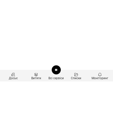
Досьє
Витяги
Всі сервіси
Списки
Моніторинг
Перевірка контрагентів
Продукти
Пошук та аналіз звʼязків
Користувачам
Санкційний скринінг
new