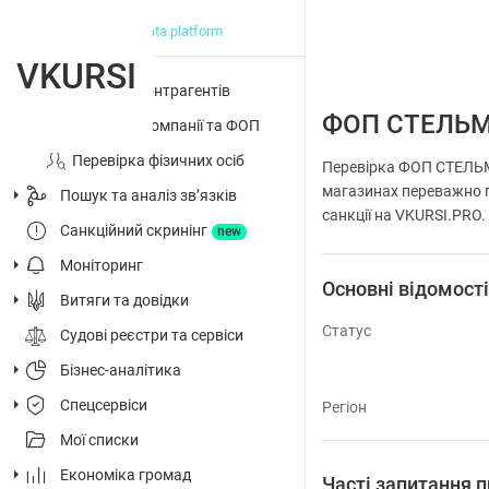
big data platform
VKURSI
Перевірка контрагентів
ФОП СТЕЛЬ
Досьє на компанії та ФОП
Перевірка фізичних осіб
Перевірка ФОП СТЕЛЬМ
магазинах переважно п
Пошук та аналіз звʼязків
санкції на VKURSI.PRO.
Санкційний скринінг
new
Моніторинг
Основні відомост
Витяги та довідки
Статус
Судові реєстри та сервіси
Бізнес-аналітика
Спецсервіси
Регіон
Мої списки
Економіка громад
Часті запитанн