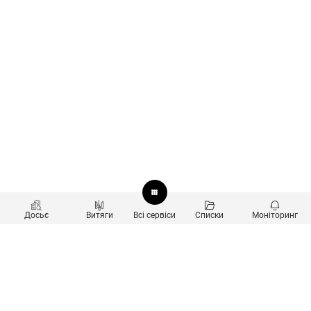
Досьє
Витяги
Всі сервіси
Списки
Моніторинг
Перевірка контрагентів
Продукти
Пошук та аналіз звʼязків
Користувачам
Санкційний скринінг
new