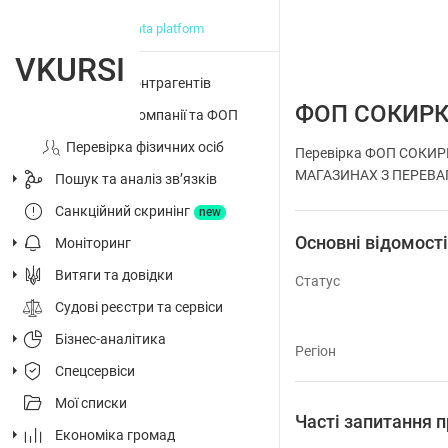
big data platform
VKURSI
Перевірка контрагентів
ФОП СОКИР
Досьє на компанії та ФОП
Перевірка фізичних осіб
Перевірка ФОП СОКИР
МАГАЗИНАХ З ПЕРЕВАГО
Пошук та аналіз звʼязків
Санкційний скринінг
new
Основні відомост
Моніторинг
Витяги та довідки
Статус
Судові реєстри та сервіси
Бізнес-аналітика
Регіон
Спецсервіси
Мої списки
Часті запитанн
Економіка громад