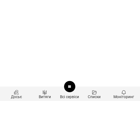
Досьє
Витяги
Всі сервіси
Списки
Моніторинг
Перевірка контрагентів
Продукти
Пошук та аналіз звʼязків
Користувачам
Санкційний скринінг
new