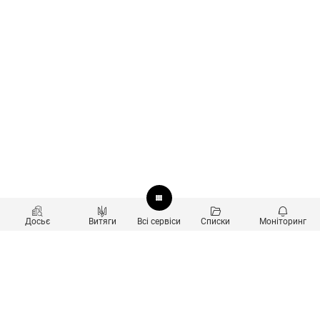
Досьє
Витяги
Всі сервіси
Списки
Моніторинг
Перевірка контрагентів
Продукти
Пошук та аналіз звʼязків
Користувачам
Санкційний скринінг
new