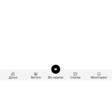
Досьє
Витяги
Всі сервіси
Списки
Моніторинг
Перевірка контрагентів
Продукти
Пошук та аналіз звʼязків
Користувачам
Санкційний скринінг
new