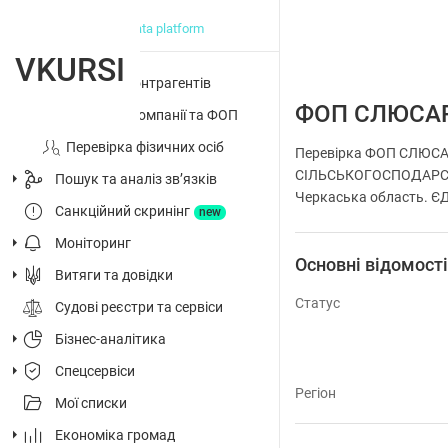
big data platform
VKURSI
Перевірка контрагентів
ФОП СЛЮСАР
Досьє на компанії та ФОП
Перевірка фізичних осіб
Перевірка ФОП СЛЮСАР
СІЛЬСЬКОГОСПОДАРС
Пошук та аналіз звʼязків
Черкаська область. ЄДР
Санкційний скринінг
new
Моніторинг
Основні відомост
Витяги та довідки
Статус
Судові реєстри та сервіси
Бізнес-аналітика
Спецсервіси
Регіон
Мої списки
Економіка громад