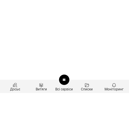
Досьє
Витяги
Всі сервіси
Списки
Моніторинг
Перевірка контрагентів
Продукти
Пошук та аналіз звʼязків
Користувачам
Санкційний скринінг
new